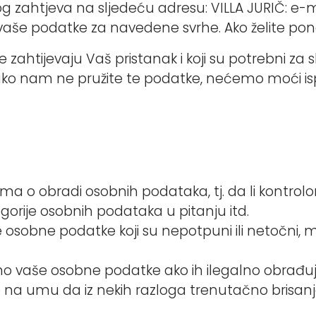
g zahtjeva na sljedeću adresu: VILLA JURIČ: e
vaše podatke za navedene svrhe. Ako želite ponov
zahtijevaju Vaš pristanak i koji su potrebni za 
, ako nam ne pružite te podatke, nećemo moći 
a o obradi osobnih podataka, tj. da li kontrolo
egorije osobnih podataka u pitanju itd.
osobne podatke koji su nepotpuni ili netočni, m
šemo vaše osobne podatke ako ih ilegalno obrađ
e na umu da iz nekih razloga trenutačno brisan