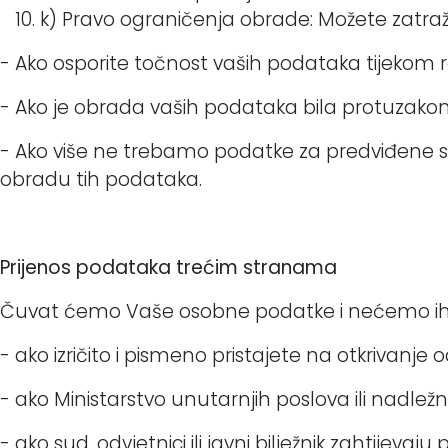
k) Pravo ograničenja obrade: Možete zatraž
- Ako osporite točnost vaših podataka tijeko
- Ako je obrada vaših podataka bila protuzakoni
- Ako više ne trebamo podatke za predviđene svrh
obradu tih podataka.
Prijenos podataka trećim stranama
Čuvat ćemo Vaše osobne podatke i nećemo ih ot
- ako izričito i pismeno pristajete na otkrivanj
- ako Ministarstvo unutarnjih poslova ili nadležn
- ako sud, odvjetnici ili javni bilježnik zahtij