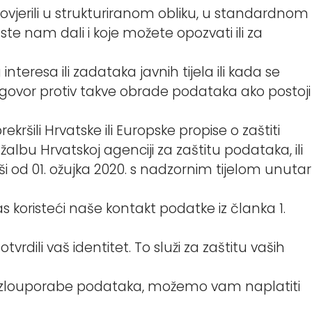
vjerili u strukturiranom obliku, u standardnom
te nam dali i koje možete opozvati ili za
eresa ili zadataka javnih tijela ili kada se
govor protiv takve obrade podataka ako postoji
ili Hrvatske ili Europske propise o zaštiti
albu Hrvatskoj agenciji za zaštitu podataka, ili
ši od 01. ožujka 2020. s nadzornim tijelom unutar
as koristeći naše kontakt podatke iz članka 1.
dili vaš identitet. To služi za zaštitu vaših
re zlouporabe podataka, možemo vam naplatiti