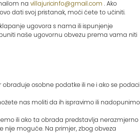
-mailom na
villajuricinfo@gmail.com
. Ako
o dati svoj pristanak, moći ćete to učiniti.
sklapanje ugovora s nama ili ispunjenje
ispuniti naše ugovornu obvezu prema vama niti
r obraduje osobne podatke ili ne i ako se podaci
ožete nas moliti da ih ispravimo ili nadopunimo
ujemo ili ako ta obrada predstavlja nerazmjerno
je nije moguće. Na primjer, zbog obveza