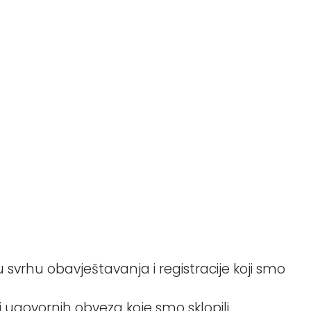
vrhu obavještavanja i registracije koji smo
govornih obveza koje smo sklopili.