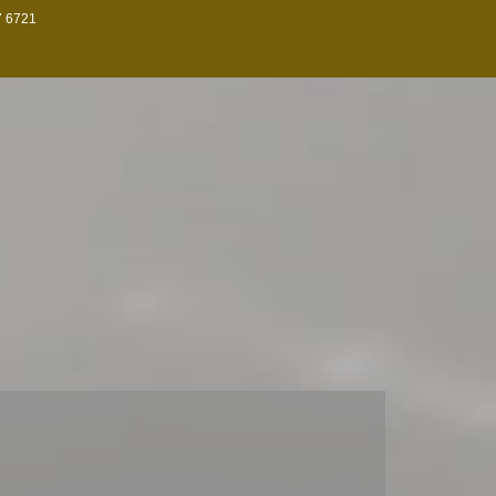
7 6721
Foto galerija
Baška Voda
Kontaktirajte nas