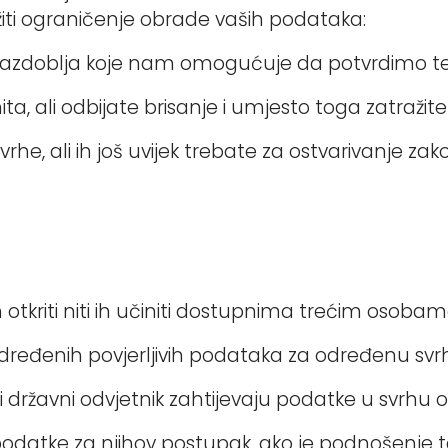
iti ograničenje obrade vaših podataka:
m razdoblja koje nam omogućuje da potvrdimo t
ta, ali odbijate brisanje i umjesto toga zatraži
e, ali ih još uvijek trebate za ostvarivanje zako
kriti niti ih učiniti dostupnima trećim osobam
e određenih povjerljivih podataka za određenu svr
i državni odvjetnik zahtijevaju podatke u svrhu o
evaju podatke za njihov postupak, ako je podnošen