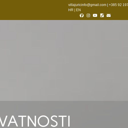
villajuricinfo@gmail.com
| +385 92 19
HR
|
EN
Naslovnica
Smještaj
Lokacija
IVATNOSTI