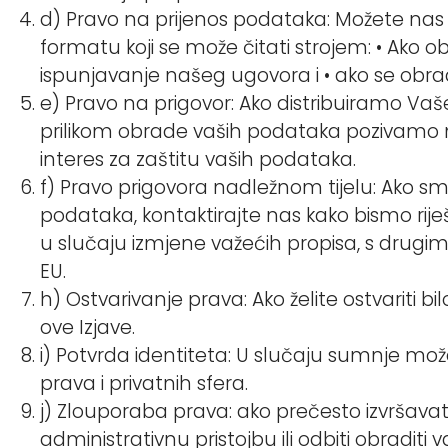
d) Pravo na prijenos podataka: Možete nas
formatu koji se može čitati strojem: • Ako o
ispunjavanje našeg ugovora i • ako se obr
e) Pravo na prigovor: Ako distribuiramo Vaše
prilikom obrade vaših podataka pozivamo n
interes za zaštitu vaših podataka.
f) Pravo prigovora nadležnom tijelu: Ako sm
podataka, kontaktirajte nas kako bismo riješ
u slučaju izmjene važećih propisa, s drugim
EU.
h) Ostvarivanje prava: Ako želite ostvariti b
ove Izjave.
i) Potvrda identiteta: U slučaju sumnje može
prava i privatnih sfera.
j) Zlouporaba prava: ako prečesto izvršav
administrativnu pristojbu ili odbiti obraditi v