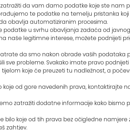
 zatražiti da vam damo podatke koje ste nam po
brađujemo te podatke na temelju pristanka koji s
ada obavlja automatiziranim procesima.
 podatke u svrhu obavljanja zadaća od javnog int
a naše legitimne interese, možete podnijeti pri
atrate da smo nakon obrade vaših podataka prekrš
ili sve probleme. Svakako imate pravo podnijeti ž
 tijelom koje će preuzeti tu nadležnost, a počev
ilo koje od gore navedenih prava, kontaktirajte n
mo zatražiti dodatne informacije kako bismo potvr
ate bilo koje od tih prava bez očigledne namje
aš zahtjev.