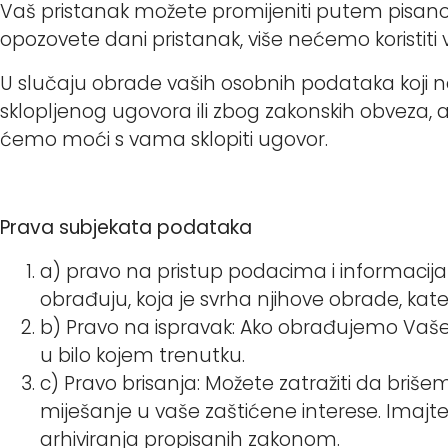
Vaš pristanak možete promijeniti putem pisano
opozovete dani pristanak, više nećemo koristiti 
U slučaju obrade vaših osobnih podataka koji ne 
sklopljenog ugovora ili zbog zakonskih obveza
ćemo moći s vama sklopiti ugovor.
Prava subjekata podataka
a) pravo na pristup podacima i informacijam
obrađuju, koja je svrha njihove obrade, kat
b) Pravo na ispravak: Ako obrađujemo Vaše 
u bilo kojem trenutku.
c) Pravo brisanja: Možete zatražiti da bri
miješanje u vaše zaštićene interese. Imajt
arhiviranja propisanih zakonom.