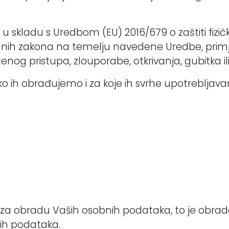
 u skladu s Uredbom (EU) 2016/679 o zaštiti fi
alnih zakona na temelju navedene Uredbe, primj
og pristupa, zlouporabe, otkrivanja, gubitka ili
ko ih obrađujemo i za koje ih svrhe upotrebljav
a za obradu Vaših osobnih podataka, to je obra
nih podataka.