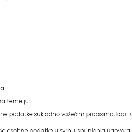
ka
na temelju:
 podatke sukladno važećim propisima, kao i u s
 osobne podatke u svrhu ispunjenja ugovora i u