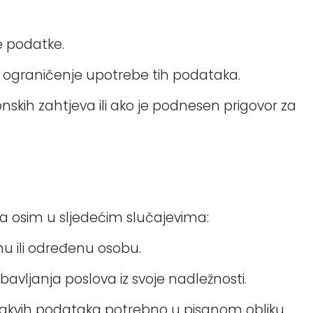
e podatke.
te ograničenje upotrebe tih podataka.
nskih zahtjeva ili ako je podnesen prigovor za
a osim u sljedećim slučajevima:
hu ili određenu osobu.
bavljanja poslova iz svoje nadležnosti.
je takvih podataka potrebno u pisanom obliku.