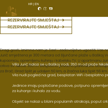
HR
|
EN
REZERVIRAJTE SMJEŠTAJ
REZERVIRAJTE SMJEŠTAJ
Dragi gosti, Iznimna nam je čast i zadovoljstvo ugostiti Vas 
Jurič smještena je 300 metara od šljunčane plaže u Baškoj Vod
kupaonicu, opremljenu kuhinju i kabelsku TV. U apartmanu Juri
Villa Jurič nalazi se u Baškoj Vodi, 350 m od plaže Nikoli
crkva sv. Nikole 300 m. Besplatno privatno parkiralište dostu
za Brač. Grad Split je udaljen 50 km, a Zračna luka Split 56 km.
Vila nudi pogled na grad, besplatan WiFi i besplatno pri
Jedinice imaju popločane podove, potpuno opremljenu 
za kuhanje i kuhalo za vodu.
Objekt se nalazi u blizini popularnih atrakcija, poput crk